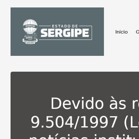
Início
G