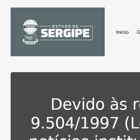
Início
G